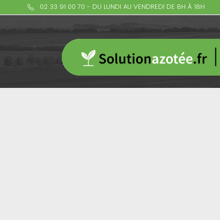
02 33 91 00 70 - DU LUNDI AU VENDREDI DE 8H À 18H