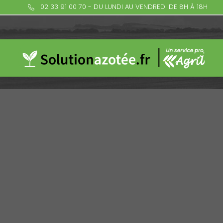
02 33 91 00 70 - DU LUNDI AU VENDREDI DE 8H À 18H