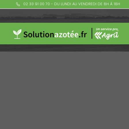
02 33 91 00 70 - DU LUNDI AU VENDREDI DE 8H À 18H